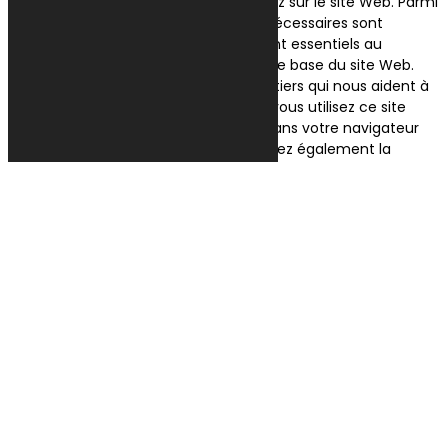
expérience pendant que vous naviguez sur le site Web. Parmi
ceux-ci, les cookies classés comme nécessaires sont
stockés sur votre navigateur car ils sont essentiels au
fonctionnement des fonctionnalités de base du site Web.
Nous utilisons également des cookies tiers qui nous aident à
analyser et à comprendre comment vous utilisez ce site
Web. Ces cookies ne seront stockés dans votre navigateur
qu'avec votre consentement. Vous avez également la
possibilité de désactiver ces cookies. Mais la désactivation de
certains de ces cookies peut affecter votre expérience de
navigation.
Necessary
Necessary
Toujours activé
Necessary cookies are absolutely essential for the website to
function properly. This category only includes cookies that
ensures basic functionalities and security features of the
website. These cookies do not store any personal
information.
Non-necessary
Non-necessary
Any cookies that may not be particularly necessary for the