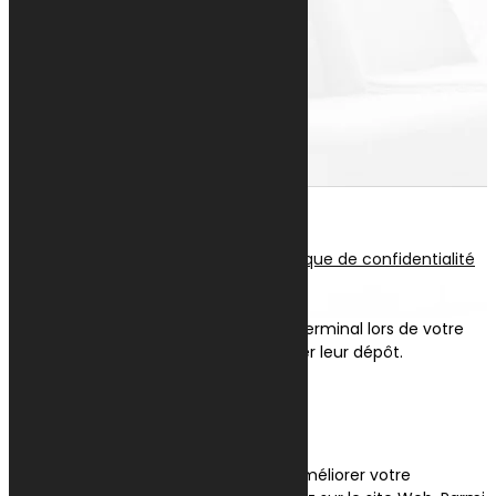
Voir le numéro
Voir l'adresse email
ALEXANDRE WILTGEN
+352 691 051 087
Suivre
Suivre
Suivre
© tous droits réservés
plan du site
-
mentions légales
-
politique de confidentialité
Site propulsé par
INOVA WEB
Ce site dépose des cookies sur votre terminal lors de votre
visite. Vous pouvez accepter ou refuser leur dépôt.
J'accepte
Je refuse
En savoir plus
Fermer
Ce site Web utilise des cookies pour améliorer votre