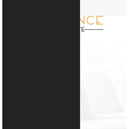
Accueil
Nos biens
Luxembourg
International
Nos prestations
Achat
Vente
Blog
Voir le numéro
Voir l'adresse email
ALEXANDRE WILTGEN
+352 691 051 087