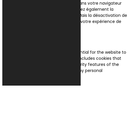
Web. Ces cookies ne seront stockés dans votre navigateur
qu'avec votre consentement. Vous avez également la
possibilité de désactiver ces cookies. Mais la désactivation de
certains de ces cookies peut affecter votre expérience de
navigation.
Necessary
Necessary
Toujours activé
Necessary cookies are absolutely essential for the website to
function properly. This category only includes cookies that
ensures basic functionalities and security features of the
website. These cookies do not store any personal
information.
Non-necessary
Non-necessary
Any cookies that may not be particularly necessary for the
website to function and is used specifically to collect user
personal data via analytics, ads, other embedded contents
are termed as non-necessary cookies. It is mandatory to
procure user consent prior to running these cookies on your
website.