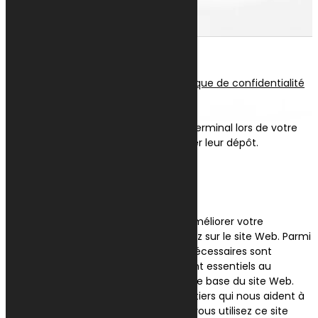
Suivre
Suivre
Suivre
© tous droits réservés
plan du site
-
mentions légales
-
politique de confidentialité
Site propulsé par
INOVA WEB
Ce site dépose des cookies sur votre terminal lors de votre
visite. Vous pouvez accepter ou refuser leur dépôt.
J'accepte
Je refuse
En savoir plus
Fermer
Ce site Web utilise des cookies pour améliorer votre
expérience pendant que vous naviguez sur le site Web. Parmi
ceux-ci, les cookies classés comme nécessaires sont
stockés sur votre navigateur car ils sont essentiels au
fonctionnement des fonctionnalités de base du site Web.
Nous utilisons également des cookies tiers qui nous aident à
analyser et à comprendre comment vous utilisez ce site