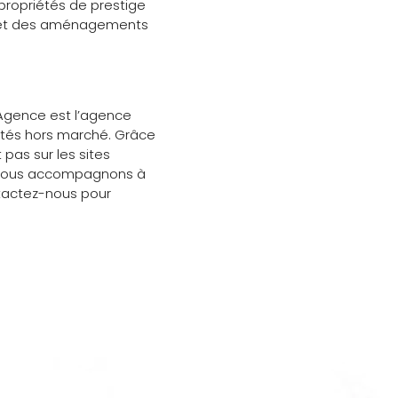
 propriétés de prestige
és et des aménagements
 Agence est l’agence
iétés hors marché. Grâce
 pas sur les sites
us vous accompagnons à
ntactez-nous pour