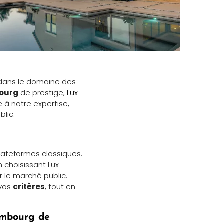
dans le domaine des
bourg
de prestige,
Lux
 à notre expertise,
blic.
lateformes classiques.
n choisissant Lux
ur le marché public.
 vos
critères
, tout en
embourg de