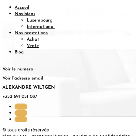
Accueil
Nos biens
Luxembourg
International
Nos prestations
Achat
Vente
Blog
Voir le numéro
Voir l'adresse email
ALEXANDRE WILTGEN
+352 691 051 087
Suivre
Suivre
Suivre
© tous droits réservés